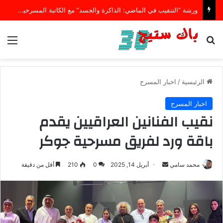
ورشة “التنقيب في الماضي: الذاكرة والجسد” مع الكاتبة المسرحية تامي رايان
بحث عن
الق
الرئيسية
/
اخبار المسرح
اخبار المسرح
نقيب الفنانين العراقيين يقدم
باقة ورد لفريق مسرحية جوكر
أرسل
محمد سامي
أبريل 14, 2025
0
210
أقل من دقيقة
بريدا
إلكترونيا