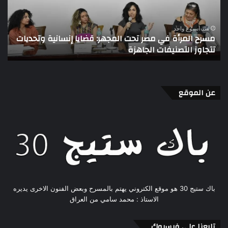
المجهر:
لغة
قضايا
الع
إنسانية
الم
منذ أسبوع واحد
مسرح المرأة في مصر تحت المجهر: قضايا إنسانية وتحديات
ا
وتحديات
تتجاوز التصنيفات الجاهزة
ا
تتجاوز
التصنيفات
الجاهزة
عن الموقع
باك ستيج 30 هو موقع الكتروني يهتم بالمسرح وبعض الفنون الاخرى يديره
الاستاذ : محمد سامي من العراق
تابعنا على فيسبوك