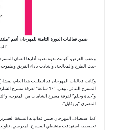
ضمن فعاليات الدورة الثامنة للمهرجان أقيم “ملت
“الم
وعقب العرض، أقيمت ندوة نقدية أدارها الفنان المس
حيث الطرح والمعالجة، وأشادت بأداء الفريق وطموحه 
وكانت فعاليات المهرجان قد انطلقت هذا العام، بمش
المسرح الثنائي، وهي: “17 ساعة” ل
و”حياة وحلم” لفرقة مسرح الشامات من المغرب، و”لت
المصري “بروفايل”.
كما استضاف المهرجان ضمن فعالياته النسخة العشرين
تخصصية استهدفت منشطي المسرح المدرسي، تناولت مو