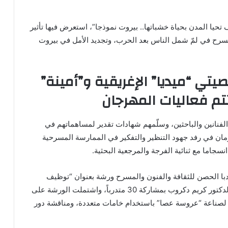
ف تحيا المدن بحياة خشباتها.. بيروت نموذجا”، استعرض فيها تأثير
مسرح في لمّ شمل الناس بعد الحرب، وتجديد الأمل في بيروت
صيتي “ميديا” الإغريقية و”أمينة”
تم فعاليات المهرجان
لفنانين والباحثين، وسلّمهم شهادات تقدير لمساهماتهم في
ان في رفد جهود التنظير والتفكير في الممارسة المسرحية
نسجاما مع ثنائية الفرجة والمرجعية البحثية.
با الحصن للثقافة والفنون والمسرح ورشة بعنوان “توظيف
الدمى في المسرح المدرسي”، قدمها الفنان اللبناني الدكتور كريم دكروب بمشاركة 30 متدرباً، واشتملت الورشة على
لصناعة “عروسة عصا” باستخدام خامات متعددة، ومناقشة دور