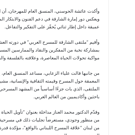
وأكدت عائشة الحوسني، المنسق العام للمهرجان، أن الم
ويعكس دور إمارة الشارقة في دعم الفنون والابتكار ال
عميقة داخل إطار ثنائي يُحفّز على التفكير والتفاعل.
بمشاركة نخبة من المفكرين والنقاد والممارسين المس
مواكبة تحولات الحياة المعاصرة، وعلاقته بالفلسفة والف
من جانبها قالت علياء الزعابي، مساعد المنسق العام، إن
المعمقة حول المسرح وقيمته الثقافية والإنسانية، مشي
الملتقى، الذي بات جزءًا أساسياً من المشهد المسرحي ا
باحثين وأكاديميين من العالم العربي.
وقدّم الدكتور محمد العناز مداخلة بعنوان “تأويل الحياة
من منظور وجودي، مستعرضاً تجليات ذلك في مسرحية “الب
من لبنان “علاقة المسرح اللبناني بالواقع”، مؤكدة قدر