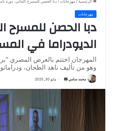
الرئيسية
/
مهرجانات
/
دبا الحصن للمسرح الثنائي: دورة ثام
مهرجانات
دبا الحصن للمسرح ال
الديودراما في المسر
المهرجان اختتم بالعرض المصري "برو
وهو من تأليف ناهد الطحان، ودراماتو
أرسل
محمد سامي
مايو 30, 2025
بريدا
إلكترونيا