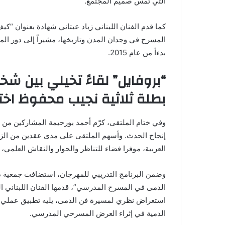
التي تمس صميم المجتمع.
كما قدم الفنان اللبناني زياد عيتاني شهادة بعنوان “كي
المسرح في وجدان المدن وتاريخها، مشيراً إلى دور ال
بدءاً من عام 2015.
“بروفايل” لقاءً تخيلي بين شخ
بطلة ثلاثية نجيب محفوظ اخت
وفي ختام الملتقى، كرّم أحمد بورحيمة المشاركين من ا
إنجاح الحدث. وأسهم الملتقى على مدى عقدين من الزم
العربية، موفرا فضاء للتناظر والحوار والنقاش العلمي، ا
وضمن البرنامج التدريبي للمهرجان، استضافت جمعية د
استعراض نظري لمسيرة فن الدمى، يليه تطبيق عملي 
الدمية في إثراء العرض المسرحي المدرسي.