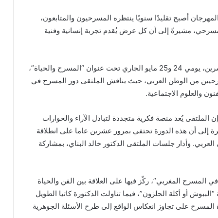
هرجان أصبح تقليدًا سنويًا ينتظره المسرحيون والمتابعون،
مسرحي، مشيرةً إلى أن كل عرض يُقدم تجربة إنسانية وفنية
وأقيم “ملتقى الشارقة للمسرح العربي” في دورته العشرين، يومي 24 و25 مايو الجاري تحت عنوان “المسرح والحياة”،
رحيين من الوطن العربي، حيث يناقش الملتقى دور المسرح في
نون والعلوم الاجتماعية.
 الملتقى يُعد منصة فكرية متجددة لتبادل الآراء والحوارات
رة إلى أن هذه الدورة تحتفي بمرور عشرين عاما على انطلاقة
لعربي. وأدار جلسات الملتقى الدكتور خالد البناي، بمشاركة
 في المسرح المغربي”، ركّز فيها على العلاقة بين الفن والحياة
بوش أو أكلة الحلزون”، فيما تناولت الدكتورة كاتيا الطويل
ة المسرح على تجاوز انعكاس الواقع إلى طرح الأسئلة الجوهرية