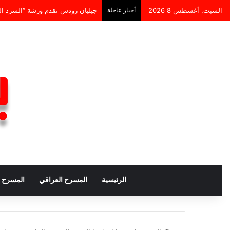
السبت, أغسطس 8 2026
أخبار عاجلة
جيليان رودس تقدم ورشة “السرد القصصي عبر الحركة” ضمن
الرئيسية
المسرح العراقي
المسرح ا