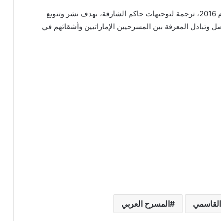
يذكر أن مهرجان دبا الحصن للمسرح الثنائي تأسس عام 2016، ترجمة لتوجيهات حاكم الشارقة، بهدف نشر وتنويع
 وتبادل المعرفة بين المسرحيين الإماراتيين وأشقائهم في
جوائز مهرجان أيام الشارقة المسرحية
الدورة 34
وصول الوفد المصري فريق عمل مهرجان
القاسمي
المسرح العربي
SITFY-Georgia لمطار تبليسي الدولي