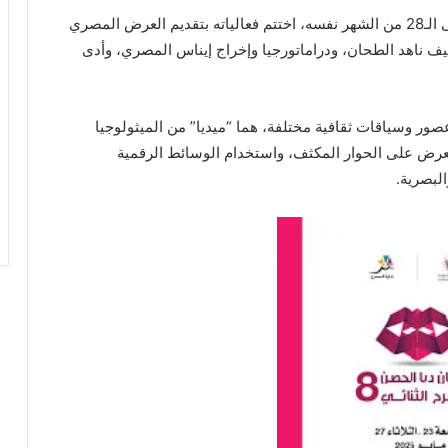
المهرجان الذي انطلق في 23 مايو الجاري واستمر حتى الـ28 من الشهر نفسه، اختتم فعالياته بتقديم العرض المصري
يف ناهد الطحان، ودراماتورجيا وإخراج إيناس المصري، وأدى
صور وسياقات ثقافية مختلفة، هما “ميديا” من الميثولوجيا
العرض على الحوار المكثف، واستخدام الوسائط الرقمية
البصرية.