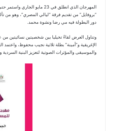
“بروفايل” من تقديم فرقة “ليالي المصري”، وهو من تأل
دور البطولة فيه مي رضا ونشوة محمد.
وتناول العرض لقاءً تخيليا بين شخصيتين نسائيتين من ع
الإغريقية و”أمينة” بطلة ثلاثية نجيب محفوظ، واعتمد 
والموسيقى والمؤثرات الصوتية لتعزيز البنية السردية و