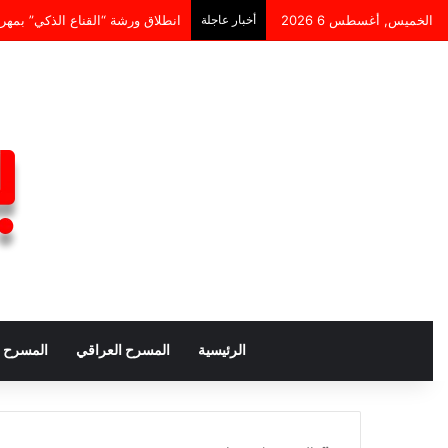
الخميس, أغسطس 6 2026
أخبار عاجلة
جيليان رودس تقدم ورشة “السرد القصصي عبر الحركة” ض
الرئيسية
المسرح العراقي
المسرح ا