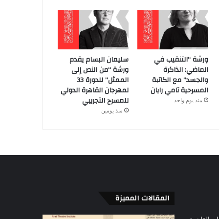
ورشة “التنقيب في
سليمان البسام يقدم
الماضي: الذاكرة
ورشة “من النص إلى
والجسد” مع الكاتبة
الممثل” للدورة 33
المسرحية تامي رايان
لمهرجان القاهرة الدولي
للمسرح التجريبي
منذ يوم واحد
منذ يومين
المقالات المميزة