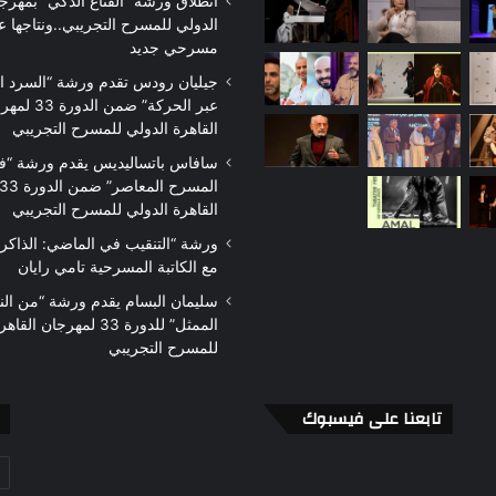
سرح
المخرج
انطلاق ورشة “القناع الذكي” بمهرجا
لمرأة
الإماراتي
الدولي للمسرح التجريبي..ونتاجها
ي
عبدالرحمن
مسرحي جديد
صر
الملا:
جيليان رودس تقدم ورشة “السرد 
حت
السينوغرافيا
عبر الحركة” ضمن الدو
لمجهر:
لغة
القاهرة الدولي للمسرح التجريبي
منذ أسبوع واحد
منذ يومين
ضايا
العرض
مسرح المرأة في مصر تحت
المخرج الإماراتي عبدال
سافاس باتساليديس يقدم ورشة “ف
نسانية
المسرحي
المجهر: قضايا إنسانية وتحديات
الملا: السينوغرافيا لغ
تحديات
تتجاوز التصنيفات الجاهزة
المسرحي
القاهرة الدولي للمسرح التجريبي
تجاوز
لتصنيفات
ورشة “التنقيب في الماضي: الذاكر
لجاهزة
مع الكاتبة المسرحية تامي رايان
سليمان البسام يقدم ورشة “من ال
الممثل” للدورة 33 لمهرجان 
للمسرح التجريبي
تابعنا على فيسبوك