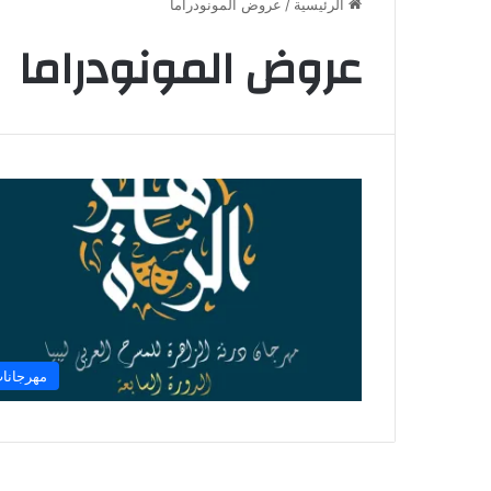
الرئيسية
/
عروض المونودراما
عروض المونودراما
مهرجانا