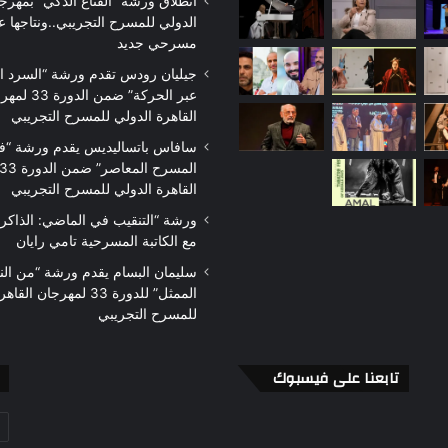
سرح
المخرج
انطلاق ورشة “القناع الذكي” بمهرجا
لمرأة
الإماراتي
الدولي للمسرح التجريبي..ونتاجها
ي
عبدالرحمن
مسرحي جديد
صر
الملا:
جيليان رودس تقدم ورشة “السرد 
حت
السينوغرافيا
عبر الحركة” ضمن الدو
لمجهر:
لغة
القاهرة الدولي للمسرح التجريبي
منذ أسبوع واحد
منذ يومين
ضايا
العرض
مسرح المرأة في مصر تحت
المخرج الإماراتي عبدال
سافاس باتساليديس يقدم ورشة “ف
نسانية
المسرحي
المجهر: قضايا إنسانية وتحديات
الملا: السينوغرافيا لغ
تحديات
تتجاوز التصنيفات الجاهزة
المسرحي
القاهرة الدولي للمسرح التجريبي
تجاوز
لتصنيفات
ورشة “التنقيب في الماضي: الذاكر
لجاهزة
مع الكاتبة المسرحية تامي رايان
سليمان البسام يقدم ورشة “من ال
الممثل” للدورة 33 لمهرجان 
للمسرح التجريبي
تابعنا على فيسبوك