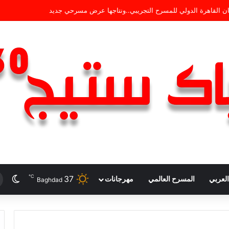
ان القاهرة الدولي للمسرح التجريبي..ونتاجها عرض مسرحي جديد
℃
37
الو
لعربي
المسرح العالمي
مهرجانات
Baghdad