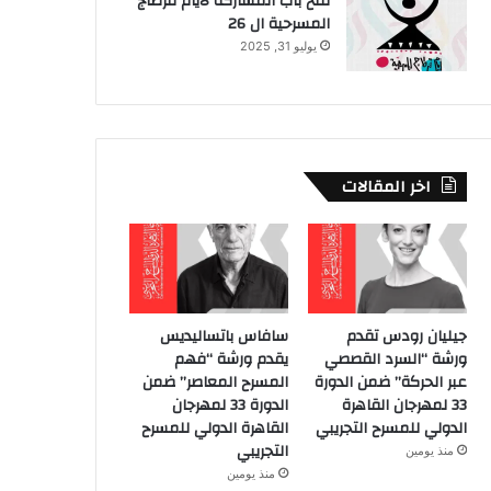
فتح باب المشاركة لايام قرطاج
المسرحية ال 26
يوليو 31, 2025
اخر المقالات
جيليان رودس تقدم
سافاس باتساليديس
ورشة “السرد القصصي
يقدم ورشة “فهم
عبر الحركة” ضمن الدورة
المسرح المعاصر” ضمن
33 لمهرجان القاهرة
الدورة 33 لمهرجان
الدولي للمسرح التجريبي
القاهرة الدولي للمسرح
التجريبي
منذ يومين
منذ يومين