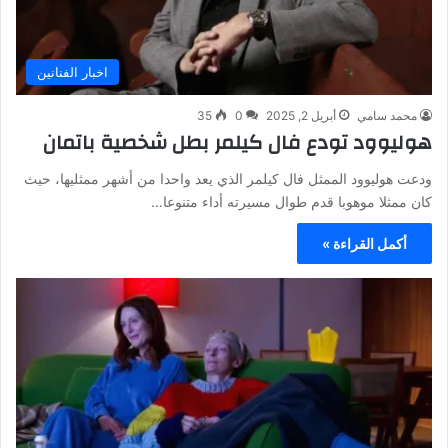
اخبار الفنانين
محمد سامي
أبريل 2, 2025
0
35
هوليوود تودع فال كيلمر بطل شخصية باتمان
ودعت هوليوود الممثل فال كيلمر الذي يعد واحدا من أشهر ممثليها، حيث
كان ممثلا موهوبا قدم طوال مسيرته أداء متنوعا…
أكمل القراءة »