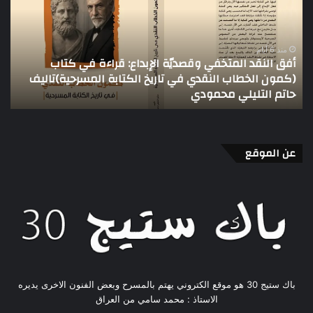
فلسفية
تقر
برؤية
تمد
معاصرة
مهل
لفنون
الت
الأداء
لجا
الت
منذ 6 أيام
«رحلة»… تجربة مسرحية فلسفية برؤية معاصرة لفنون الأداء
ا
عن الموقع
باك ستيج 30 هو موقع الكتروني يهتم بالمسرح وبعض الفنون الاخرى يديره
الاستاذ : محمد سامي من العراق