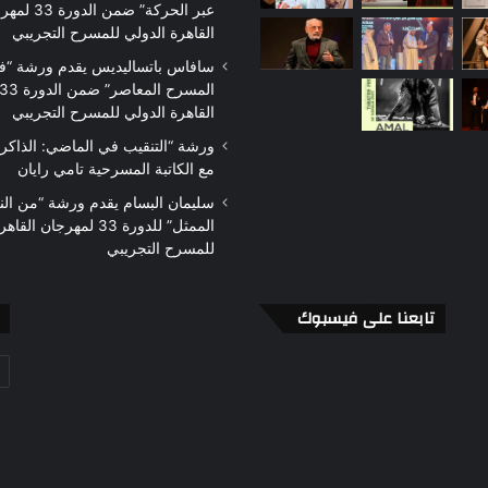
عبر الحركة” ضمن الدو
ن
معاصرة
مهلة
القاهرة الدولي للمسرح التجريبي
لفنون
الترشح
بة
منذ 5 أيام
منذ 5 أيام
الأداء
لجائزة
سافاس باتساليديس يقدم ورشة “ف
«رحلة»… تجربة مسرحية فلسفية
الهيئة العربية لل
التميز
برؤية معاصرة لفنون الأداء
مهلة الترشح لجائز
القاهرة الدولي للمسرح التجريبي
ورشة “التنقيب في الماضي: الذاكر
مع الكاتبة المسرحية تامي رايان
سليمان البسام يقدم ورشة “من ال
الممثل” للدورة 33 لمهرجان 
للمسرح التجريبي
تابعنا على فيسبوك