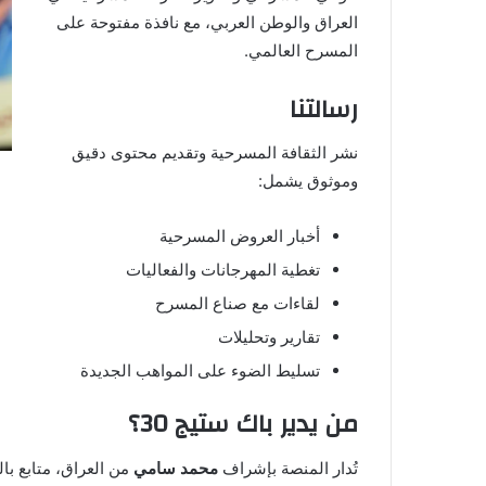
العراق والوطن العربي، مع نافذة مفتوحة على
المسرح العالمي.
رسالتنا
نشر الثقافة المسرحية وتقديم محتوى دقيق
وموثوق يشمل:
أخبار العروض المسرحية
تغطية المهرجانات والفعاليات
لقاءات مع صناع المسرح
تقارير وتحليلات
تسليط الضوء على المواهب الجديدة
من يدير باك ستيج 30؟
تُدار المنصة بإشراف
محمد سامي
من العراق، متابع با