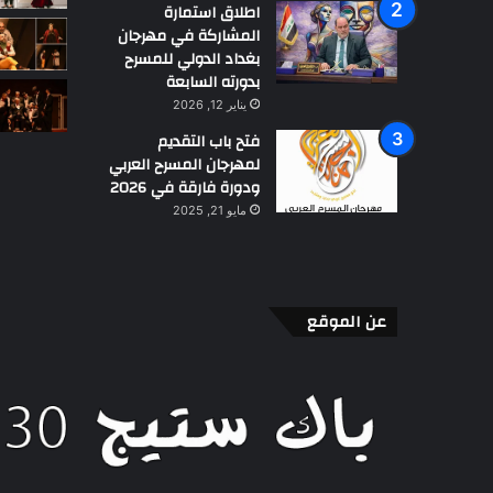
أفق النقد المتخفي وقصديّة
اطلاق استمارة
قراءة
الإبداع: قراءة في كتاب (كمو
المشاركة في مهرجان
في
 الإماراتي عبدالرحمن
الخطاب النقدي في تاريخ الكتا
بغداد الدولي للمسرح
كتاب
 السينوغرافيا لغة العرض
المسرحية)تاليف حاتم التليلي
بدورته السابعة
(كمون
حي
محمودي
يناير 12, 2026
الخطاب
النقدي
فتح باب التقديم
في
لمهرجان المسرح العربي
تاريخ
ودورة فارقة في 2026
الكتابة
مايو 21, 2025
المسرحية)تاليف
حاتم
التليلي
محمودي
عن الموقع