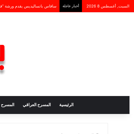
السبت, أغسطس 8 2026
أخبار عاجلة
سافاس باتساليديس يقدم ورشة “فهم المسرح المعاصر” ضم
الرئيسية
المسرح العراقي
المسرح ا