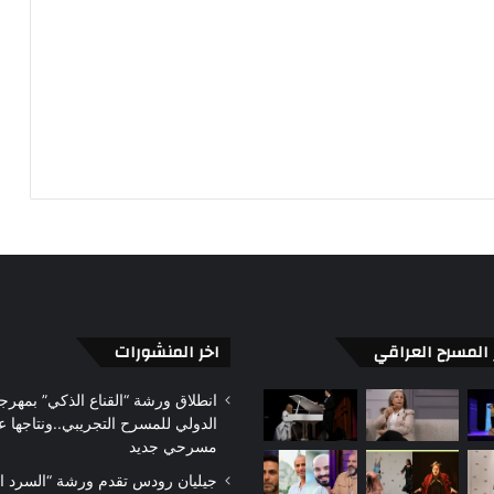
ر المسرح العراقي
اخر المنشورات
«رحلة»…
الهيئة
انطلاق ورشة “القناع الذكي” بمهرجا
تجربة
العربية
الدولي للمسرح التجريبي..ونتاجها
مسرحية
للمسرح
مسرحي جديد
فلسفية
تقرر
جيليان رودس تقدم ورشة “السرد 
برؤية
تمديد